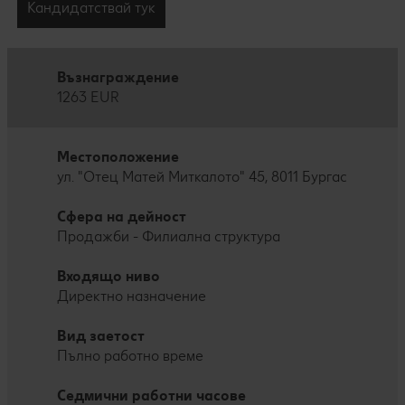
Кандидатствай тук
Възнаграждение
1263 EUR
Местоположение
ул. "Отец Матей Миткалото" 45, 8011 Бургас
Сфера на дейност
Продажби - Филиална структура
Входящо ниво
Директно назначение
Вид заетост
Пълно работно време
Седмични работни часове