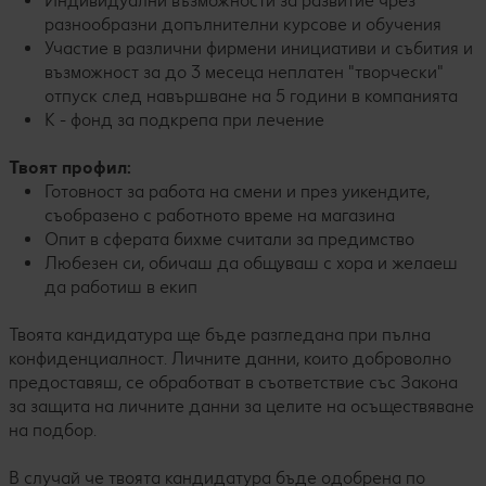
Индивидуални възможности за развитие чрез
разнообразни допълнителни курсове и обучения
Участие в различни фирмени инициативи и събития и
възможност за до 3 месеца неплатен "творчески"
отпуск след навършване на 5 години в компанията
К - фонд за подкрепа при лечение
Твоят профил:
Готовност за работа на смени и през уикендите,
съобразено с работното време на магазина
Опит в сферата бихме считали за предимство
Любезен си, обичаш да общуваш с хора и желаеш
да работиш в екип
Твоята кандидатура ще бъде разгледана при пълна
конфиденциалност. Личните данни, които доброволно
предоставяш, се обработват в съответствие със Закона
за защита на личните данни за целите на осъществяване
на подбор.
В случай че твоята кандидатура бъде одобрена по