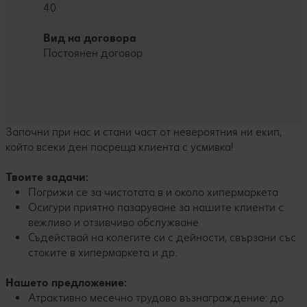
40
Вид на договора
Постоянен договор
Започни при нас и стани част от невероятния ни екип,
който всеки ден посреща клиента с усмивка!
Твоите задачи:
Погрижи се за чистотата в и около хипермаркета
Осигури приятно пазаруване за нашите клиенти с
вежливо и отзивчиво обслужване
Съдействай на колегите си с дейности, свързани със
стоките в хипермаркета и др.
Нашето предложение:
Атрактивно месечно трудово възнаграждение: до