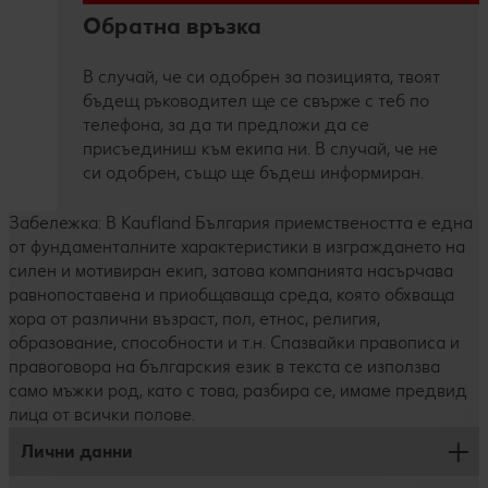
Обратна връзка
В случай, че си одобрен за позицията, твоят
бъдещ ръководител ще се свърже с теб по
телефона, за да ти предложи да се
присъединиш към екипа ни. В случай, че не
си одобрен, също ще бъдеш информиран.
Забележка: В Kaufland България приемствеността е една
от фундаменталните характеристики в изграждането на
силен и мотивиран екип, затова компанията насърчава
равнопоставена и приобщаваща среда, която обхваща
хора от различни възраст, пол, етнос, религия,
образование, способности и т.н. Спазвайки правописа и
правоговора на българския език в текста се използва
само мъжки род, като с това, разбира се, имаме предвид
лица от всички полове.
Лични данни