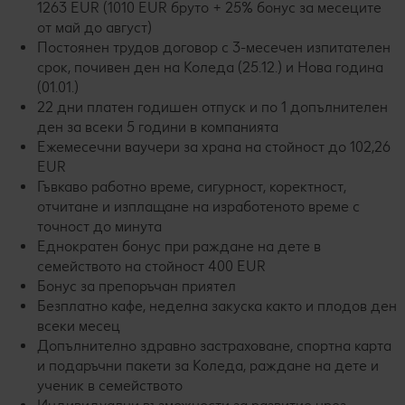
1263 EUR (1010 EUR бруто + 25% бонус за месеците
от май до август)
Постоянен трудов договор с 3-месечен изпитателен
срок, почивен ден на Коледа (25.12.) и Нова година
(01.01.)
22 дни платен годишен отпуск и по 1 допълнителен
ден за всеки 5 години в компанията
Ежемесечни ваучери за храна на стойност до 102,26
EUR
Гъвкаво работно време, сигурност, коректност,
отчитане и изплащане на изработеното време с
точност до минута
Еднократен бонус при раждане на дете в
семейството на стойност 400 EUR
Бонус за препоръчан приятел
Безплатно кафе, неделна закуска както и плодов ден
всеки месец
Допълнително здравно застраховане, спортна карта
и подаръчни пакети за Коледа, раждане на дете и
ученик в семейството