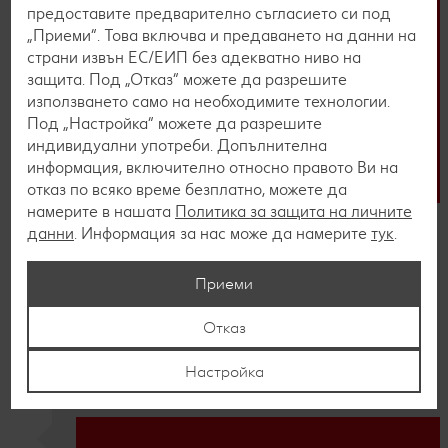
предоставите предварително съгласието си под
„Приеми“. Това включва и предаването на данни на
страни извън ЕС/ЕИП без адекватно ниво на
защита. Под „Отказ“ можете да разрешите
използването само на необходимите технологии.
Под „Настройка“ можете да разрешите
индивидуални употреби. Допълнителна
информация, включително относно правото Ви на
отказ по всяко време безплатно, можете да
намерите в нашата
Политика за защита на личните
Онлайн кандидатстване
данни
. Информация за нас може да намерите
тук
.
Можеш да кандидатстваш онлайн,
Приеми
изпращайки своя автобиография по
конкретна обява в нашата платформа или на
Отказ
място в нашите хипермаркети чрез
попълване на хартиена бланка.
Настройка