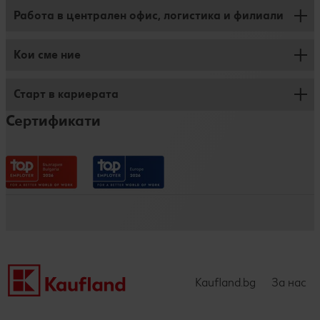
Работа в централен офис, логистика и филиали
Защита на личните данни
Редакция
Кои сме ние
Работа във филиал
Декларация за достъпност
Работа в Логистика
Старт в кариерата
Срещни се с нас
Работа в Централен офис
Сертификати
Нашите ценности
Дуално обучение за ученици
Придобивки
Практикантска програма
Процес по кандидатстване
Kaufland Стажантска програма
Обучение и развитие
Трейни програма
Нашите истории
Бизнес академия Kaufland -УНСС
Kaufland.bg
За нас
Kaufland Business Academy