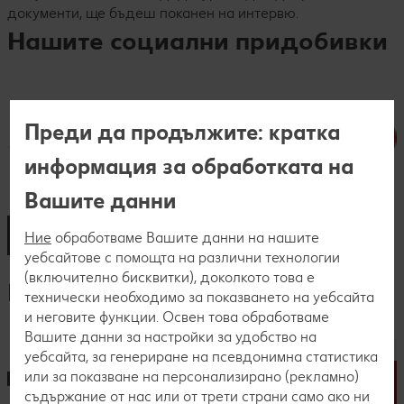
документи, ще бъдеш поканен на интервю.
Нашите социални придобивки
Преди да продължите: кратка
информация за обработката на
Вашите данни
Ние
обработваме Вашите данни на нашите
уебсайтове с помощта на различни технологии
(включително бисквитки), доколкото това е
Процес по кандидатстване
технически необходимо за показването на уебсайта
и неговите функции. Освен това обработваме
Вашите данни за настройки за удобство на
уебсайта, за генериране на псевдонимна статистика
или за показване на персонализирано (рекламно)
съдържание от нас или от трети страни само ако ни