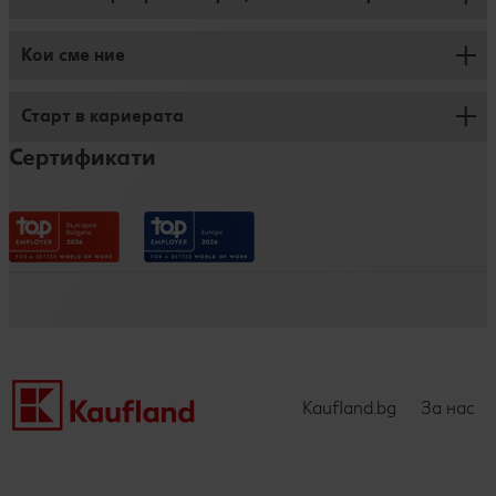
Редакция
Кои сме ние
Работа във филиал
Декларация за достъпност
Работа в Логистика
Старт в кариерата
Срещни се с нас
Работа в Централен офис
Сертификати
Нашите ценности
Дуално обучение за ученици
Придобивки
Практикантска програма
Процес по кандидатстване
Kaufland Стажантска програма
Обучение и развитие
Трейни програма
Нашите истории
Бизнес академия Kaufland -УНСС
Kaufland.bg
За нас
Kaufland Business Academy
Търговска академия Kaufland