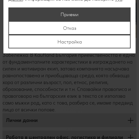
Приеми
Отказ
Настройка
Срещни се с нас
Забележка: В Kaufland България приемствеността е една
от фундаменталните характеристики в изграждането на
силен и мотивиран екип, затова компанията насърчава
равнопоставена и приобщаваща среда, която обхваща
хора от различни възраст, пол, етнос, религия,
образование, способности и т.н. Спазвайки правописа и
правоговора на българския език в текста се използва
само мъжки род, като с това, разбира се, имаме предвид
лица от всички полове.
Лични данни
Работа в централен офис, логистика и филиали
Защита на личните данни