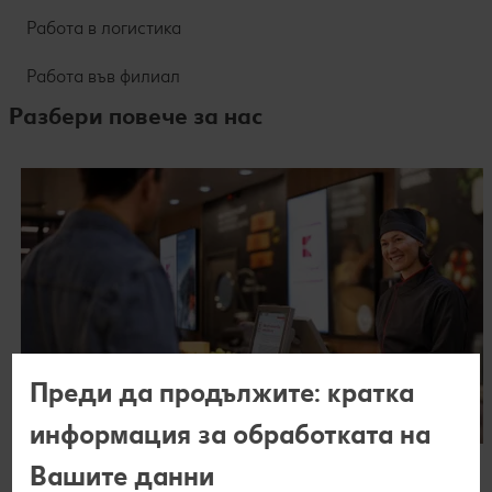
Работа в логистика
Работа във филиал
Разбери повече за нас
Преди да продължите: кратка
информация за обработката на
Кои сме ние
Вашите данни