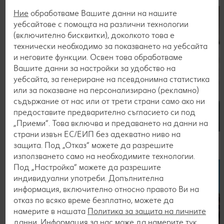
Ние
обработваме Вашите данни на нашите
уебсайтове с помощта на различни технологии
(включително бисквитки), доколкото това е
технически необходимо за показването на уебсайта
и неговите функции. Освен това обработваме
Вашите данни за настройки за удобство на
уебсайта, за генериране на псевдонимна статистика
или за показване на персонализирано (рекламно)
съдържание от нас или от трети страни само ако ни
предоставите предварително съгласието си под
„Приеми“. Това включва и предаването на данни на
страни извън ЕС/ЕИП без адекватно ниво на
Процес по кандидатстване
защита. Под „Отказ“ можете да разрешите
използването само на необходимите технологии.
Под „Настройка“ можете да разрешите
индивидуални употреби. Допълнителна
информация, включително относно правото Ви на
отказ по всяко време безплатно, можете да
намерите в нашата
Политика за защита на личните
данни
. Информация за нас може да намерите
тук
.