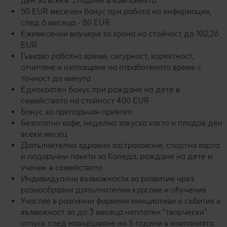
ден за всеки 5 години в компанията
50 EUR месечен бонус при работа на информация,
след 6 месеца - 80 EUR
Ежемесечни ваучери за храна на стойност до 102,26
EUR
Гъвкаво работно време, сигурност, коректност,
отчитане и изплащане на отработеното време с
точност до минута
Еднократен бонус при раждане на дете в
семейството на стойност 400 EUR
Бонус за препоръчан приятел
Безплатно кафе, неделна закуска както и плодов ден
всеки месец
Допълнително здравно застраховане, спортна карта
и подаръчни пакети за Коледа, раждане на дете и
ученик в семейството
Индивидуални възможности за развитие чрез
разнообразни допълнителни курсове и обучения
Участие в различни фирмени инициативи и събития и
възможност за до 3 месеца неплатен "творчески"
отпуск след навършване на 5 години в компанията