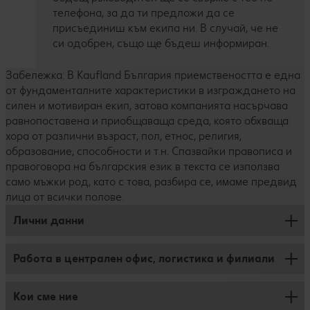
телефона, за да ти предложи да се
присъединиш към екипа ни. В случай, че не
си одобрен, също ще бъдеш информиран.
Забележка: В Kaufland България приемствеността е една
от фундаменталните характеристики в изграждането на
силен и мотивиран екип, затова компанията насърчава
равнопоставена и приобщаваща среда, която обхваща
хора от различни възраст, пол, етнос, религия,
образование, способности и т.н. Спазвайки правописа и
правоговора на българския език в текста се използва
само мъжки род, като с това, разбира се, имаме предвид
лица от всички полове.
Лични данни
Работа в централен офис, логистика и филиали
Защита на личните данни
Редакция
Кои сме ние
Работа във филиал