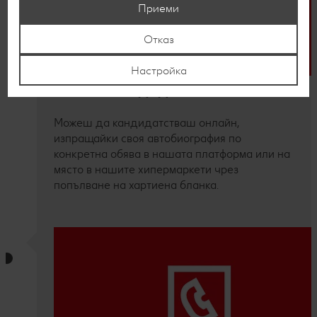
Приеми
Отказ
Настройка
Онлайн кандидатстване
Можеш да кандидатстваш онлайн,
изпращайки своя автобиография по
конкретна обява в нашата платформа или на
място в нашите хипермаркети чрез
попълване на хартиена бланка.