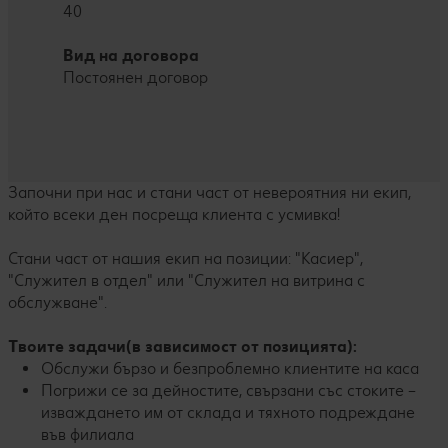
40
Вид на договора
Постоянен договор
Започни при нас и стани част от невероятния ни екип,
който всеки ден посреща клиента с усмивка!
Стани част от нашия екип на позиции: "Касиер",
"Служител в отдел" или "Служител на витрина с
обслужване".
Tвоите задачи(в зависимост от позицията):
Обслужи бързо и безпроблемно клиентите на каса
Погрижи се за дейностите, свързани със стоките –
изваждането им от склада и тяхното подреждане
във филиала