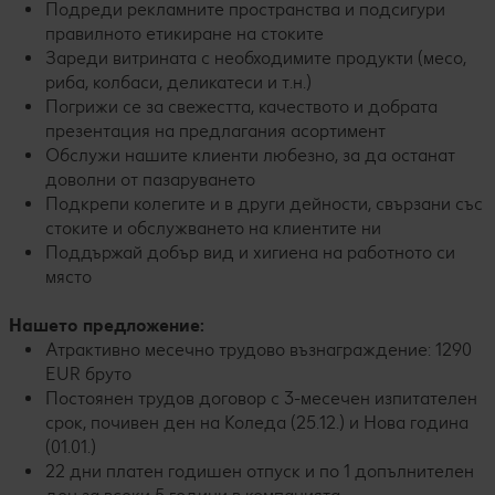
Подреди рекламните пространства и подсигури
правилното етикиране на стоките
Зареди витрината с необходимите продукти (месо,
риба, колбаси, деликатеси и т.н.)
Погрижи се за свежестта, качеството и добрата
презентация на предлагания асортимент
Обслужи нашите клиенти любезно, за да останат
доволни от пазаруването
Подкрепи колегите и в други дейности, свързани със
стоките и обслужването на клиентите ни
Поддържай добър вид и хигиена на работното си
място
Нашето предложение:
Атрактивно месечно трудово възнаграждение: 1290
EUR бруто
Постоянен трудов договор с 3-месечен изпитателен
срок, почивен ден на Коледа (25.12.) и Нова година
(01.01.)
22 дни платен годишен отпуск и по 1 допълнителен