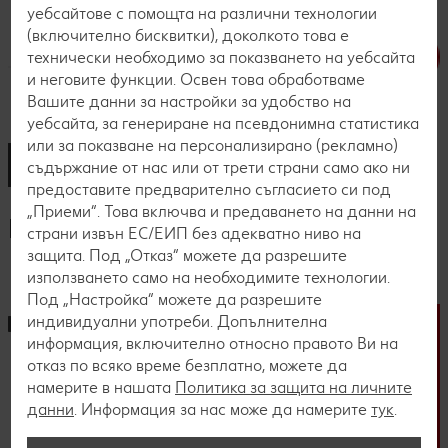
уебсайтове с помощта на различни технологии
(включително бисквитки), доколкото това е
технически необходимо за показването на уебсайта
и неговите функции. Освен това обработваме
Вашите данни за настройки за удобство на
уебсайта, за генериране на псевдонимна статистика
или за показване на персонализирано (рекламно)
съдържание от нас или от трети страни само ако ни
предоставите предварително съгласието си под
„Приеми“. Това включва и предаването на данни на
Процес по кандидатстване
страни извън ЕС/ЕИП без адекватно ниво на
защита. Под „Отказ“ можете да разрешите
използването само на необходимите технологии.
Под „Настройка“ можете да разрешите
индивидуални употреби. Допълнителна
информация, включително относно правото Ви на
отказ по всяко време безплатно, можете да
намерите в нашата
Политика за защита на личните
данни
. Информация за нас може да намерите
тук
.