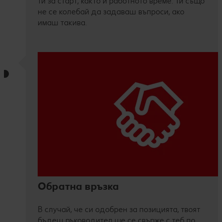
ти за старт, както и работното време. Ти също
не се колебай да задаваш въпроси, ако
имаш такива.
Обратна връзка
В случай, че си одобрен за позицията, твоят
бъдещ ръководител ще се свърже с теб по