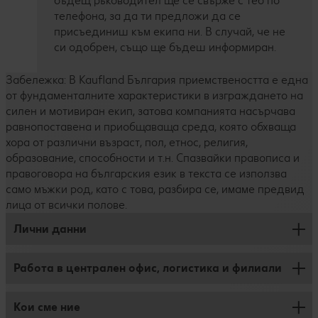
бъдещ ръководител ще се свърже с теб по
телефона, за да ти предложи да се
присъединиш към екипа ни. В случай, че не
си одобрен, също ще бъдеш информиран.
Забележка: В Kaufland България приемствеността е една
от фундаменталните характеристики в изграждането на
силен и мотивиран екип, затова компанията насърчава
равнопоставена и приобщаваща среда, която обхваща
хора от различни възраст, пол, етнос, религия,
образование, способности и т.н. Спазвайки правописа и
правоговора на българския език в текста се използва
само мъжки род, като с това, разбира се, имаме предвид
лица от всички полове.
Лични данни
Работа в централен офис, логистика и филиали
Защита на личните данни
Редакция
Кои сме ние
Работа във филиал