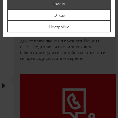
Приеми
След като кандидатурата бъде одобрена,
ще получиш покана за онлайн тест. Тестът
Отказ
оценява когнитивни способности и включва
въпроси за мотивацията ти.
Настройка
Продължителността е около 30 минути.
Тестът може да бъде направен в рамките на 7
дни от получаване на поканата. Нашият
съвет: Подготви си лист и химикал за
бележки, осигури си спокойна обстановка и
си предвиди достатъчно време.