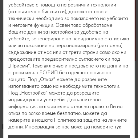
уебсайтове с помощта на различни технологии
(включително бисквитки), доколкото това е
технически необходимо за показването на уебсайта
и неговите функции. Освен това обработваме
Вашите данни за настройки за удобство на
уебсайта, за генериране на псевдонимна статистика
или за показване на персонализирано (рекламно)
съдържание от нас или от трети страни само ако ни
предоставите предварително съгласието си под
Онлайн кандидатстване
„Приеми“. Това включва и предаването на данни на
страни извън ЕС/ЕИП без адекватно ниво на
защита. Под „Отказ“ можете да разрешите
Можеш да кандидатстваш онлайн,
използването само на необходимите технологии.
изпращайки своя автобиография по
Под „Настройка“ можете да разрешите
конкретна обява в нашата платформа.
индивидуални употреби. Допълнителна
информация, включително относно правото Ви на
отказ по всяко време безплатно, можете да
намерите в нашата
Политика за защита на личните
данни
. Информация за нас може да намерите
тук
.
Онлайн тест