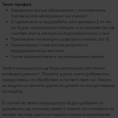
Твоят профил:
Завършено висше образование с икономическа,
търговска или мениджмънт насоченост
5 години опит в продажбите, като минимум 2 от тях
да бъдат на ръководна позиция, а за предимство ще
считаме опит в сектора на бързооборотните стоки
Притежание на валидна шофьорска книжка, кат. B
Ориентираност към високи резултати и
предприемаческо мислене
Силни комуникативни и организационни умения
Твоята кандидатура ще бъде разгледана при пълна
конфиденциалност. Личните данни, които доброволно
предоставяш, се обработват в съответствие със Закона
за защита на личните данни за целите на осъществяване
на подбор.
В случай че твоята кандидатура бъде одобрена по
документи, ще получиш имейл с покана за попълване на
онлайн тестове, които са първата стъпка в иновативния