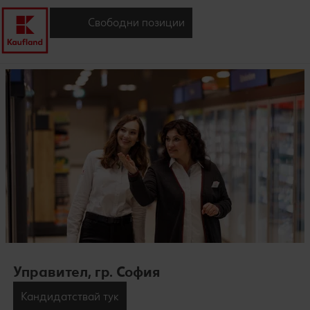
Свободни позиции
Управител, гр. София
Кандидатствай тук