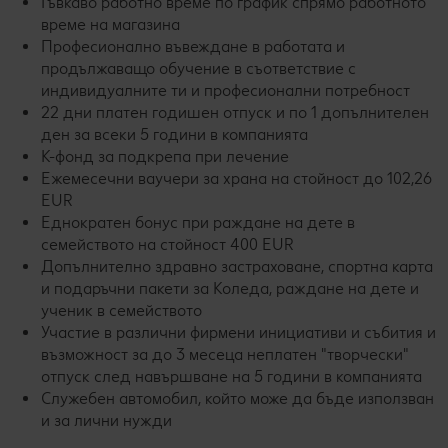
Гъвкаво работно време по график спрямо работното
време на магазина
Професионално въвеждане в работата и
продължаващо обучение в съответствие с
индивидуалните ти и професионални потребност
22 дни платен годишен отпуск и по 1 допълнителен
ден за всеки 5 години в компанията
К-фонд за подкрепа при лечение
Ежемесечни ваучери за храна на стойност до 102,26
EUR
Еднократен бонус при раждане на дете в
семейството на стойност 400 EUR
Допълнително здравно застраховане, спортна карта
и подаръчни пакети за Коледа, раждане на дете и
ученик в семействотo
Участие в различни фирмени инициативи и събития и
възможност за до 3 месеца неплатен "творчески"
отпуск след навършване на 5 години в компанията
Служебен автомобил, който може да бъде използван
и за лични нужди