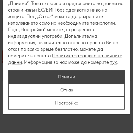
„Приеми“. Това включва и предаването на данни на
Редакция
Кои сме ние
Работа във филиал
страни извън ЕС/ЕИП без адекватно ниво на
защита. Под „Отказ“ можете да разрешите
Декларация за достъпност
Работа в Логистика
използването само на необходимите технологии.
Старт в кариерата
Срещни се с нас
Под „Настройка“ можете да разрешите
Работа в Централен офис
Сертификати
индивидуални употреби. Допълнителна
Нашите ценности
Дуално обучение за ученици
информация, включително относно правото Ви на
отказ по всяко време безплатно, можете да
Придобивки
Практикантска програма
намерите в нашата
Политика за защита на личните
данни
. Информация за нас може да намерите
тук
.
Процес по кандидатстване
Kaufland Стажантска програма
Обучение и развитие
Приеми
Трейни програма
Нашите истории
Отказ
Бизнес академия Kaufland -УНСС
Kaufland.bg
За нас
Настройка
Kaufland Business Academy
Търговска академия Kaufland