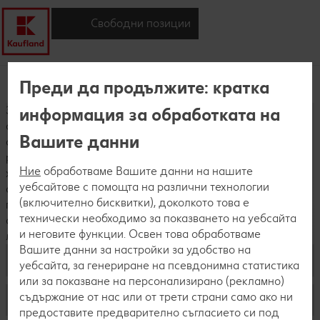
Свободни позиции
Старт в
Kaufland Business
Преди да продължите: кратка
кариерата
Academy
Забележка: В Kaufland България приемствеността е една
информация за обработката на
от фундаменталните характеристики в изграждането на
Вашите данни
силен и мотивиран екип, затова компанията насърчава
равнопоставена и приобщаваща среда, която обхваща
Ние
обработваме Вашите данни на нашите
хора от различни възраст, пол, етнос, религия,
уебсайтове с помощта на различни технологии
образование, способности и т.н. Спазвайки правописа и
(включително бисквитки), доколкото това е
правоговора на българския език в текста се използва
технически необходимо за показването на уебсайта
само мъжки род, като с това, разбира се, имаме предвид
и неговите функции. Освен това обработваме
лица от всички полове.
Вашите данни за настройки за удобство на
Лични данни
уебсайта, за генериране на псевдонимна статистика
или за показване на персонализирано (рекламно)
съдържание от нас или от трети страни само ако ни
Работа в централен офис, логистика и филиали
Защита на личните данни
предоставите предварително съгласието си под